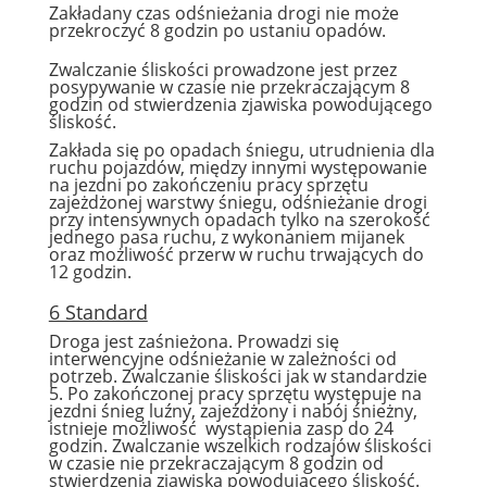
Zakładany czas odśnieżania drogi nie może
przekroczyć 8 godzin po ustaniu opadów.
Zwalczanie śliskości prowadzone jest przez
posypywanie w czasie nie przekraczającym 8
godzin od stwierdzenia zjawiska powodującego
śliskość.
Zakłada się po opadach śniegu, utrudnienia dla
ruchu pojazdów, między innymi występowanie
na jezdni po zakończeniu pracy sprzętu
zajeżdżonej warstwy śniegu, odśnieżanie drogi
przy intensywnych opadach tylko na szerokość
jednego pasa ruchu, z wykonaniem mijanek
oraz możliwość przerw w ruchu trwających do
12 godzin.
6 Standard
Droga jest zaśnieżona. Prowadzi się
interwencyjne odśnieżanie w zależności od
potrzeb. Zwalczanie śliskości jak w standardzie
5. Po zakończonej pracy sprzętu występuje na
jezdni śnieg luźny, zajeżdżony i nabój śnieżny,
istnieje możliwość wystąpienia zasp do 24
godzin. Zwalczanie wszelkich rodzajów śliskości
w czasie nie przekraczającym 8 godzin od
stwierdzenia zjawiska powodującego śliskość.