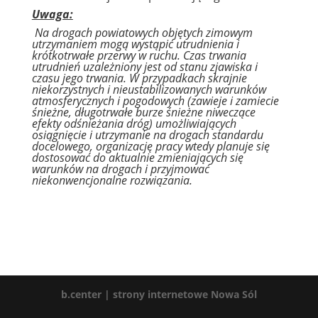
Uwaga:
Na drogach powiatowych objętych zimowym
utrzymaniem mogą wystąpić utrudnienia i
krótkotrwałe przerwy w ruchu. Czas trwania
utrudnień uzależniony jest od stanu zjawiska i
czasu jego trwania. W przypadkach skrajnie
niekorzystnych i nieustabilizowanych warunków
atmosferycznych i pogodowych (zawieje i zamiecie
śnieżne, długotrwałe burze śnieżne niweczące
efekty odśnieżania dróg) umożliwiających
osiągnięcie i utrzymanie na drogach standardu
docelowego, organizację pracy wtedy planuje się
dostosować do aktualnie zmieniających się
warunków na drogach i przyjmować
niekonwencjonalne rozwiązania.
b.center | strony internetowe Nowa Sól