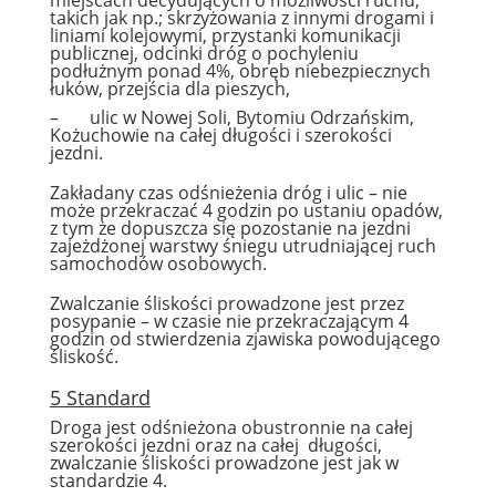
miejscach decydujących o możliwości ruchu,
takich jak np.; skrzyżowania z innymi drogami i
liniami kolejowymi, przystanki komunikacji
publicznej, odcinki dróg o pochyleniu
podłużnym ponad 4%, obręb niebezpiecznych
łuków, przejścia dla pieszych,
– ulic w Nowej Soli, Bytomiu Odrzańskim,
Kożuchowie na całej długości i szerokości
jezdni.
Zakładany czas odśnieżenia dróg i ulic – nie
może przekraczać 4 godzin po ustaniu opadów,
z tym że dopuszcza się pozostanie na jezdni
zajeżdżonej warstwy śniegu utrudniającej ruch
samochodów osobowych.
Zwalczanie śliskości prowadzone jest przez
posypanie – w czasie nie przekraczającym 4
godzin od stwierdzenia zjawiska powodującego
śliskość.
5 Standard
Droga jest odśnieżona obustronnie na całej
szerokości jezdni oraz na całej długości,
zwalczanie śliskości prowadzone jest jak w
standardzie 4.