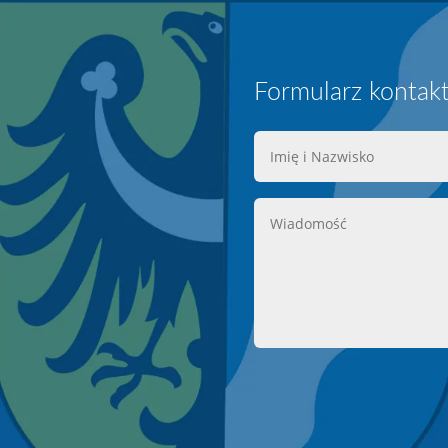
Formularz kontak
Imię
i
Nazwisko
Wiadomość