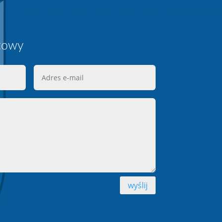
towy
Adres
e-
mail
wyślij